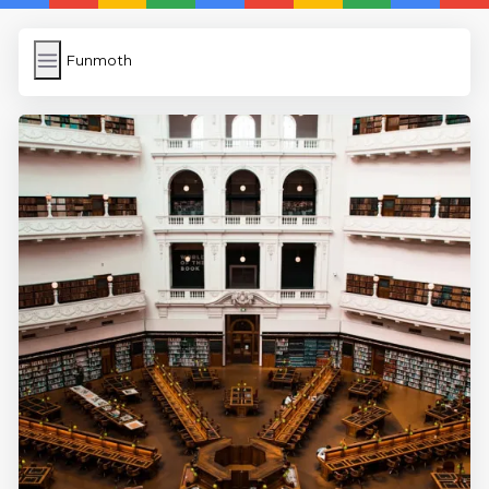
Funmoth
Funmoth
İngilizce Kelimeler Öğren
Link Kısaltma
WP Cache
Anasayfa
5 Günde İngilizce
İngilizce
Dil Eğitimi
En Hızlı İngilizce
En Kolay İngilizce