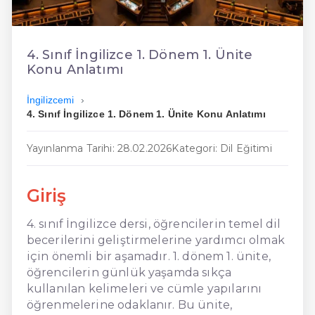
En Ucuz İngilizce
En Uygun İngilizce
4. Sınıf İngilizce 1. Dönem 1. Ünite
Konu Anlatımı
Hızlı İngilizce
İngilizcemi
4. Sınıf İngilizce 1. Dönem 1. Ünite Konu Anlatımı
Yayınlanma Tarihi: 28.02.2026
Kategori: Dil Eğitimi
Giriş
4. sınıf İngilizce dersi, öğrencilerin temel dil
becerilerini geliştirmelerine yardımcı olmak
için önemli bir aşamadır. 1. dönem 1. ünite,
öğrencilerin günlük yaşamda sıkça
kullanılan kelimeleri ve cümle yapılarını
öğrenmelerine odaklanır. Bu ünite,