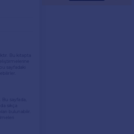
aktır. Bu kitapta
eliştirmelerine
e bu sayfadaki
ilirler.
r. Bu sayfada,
ada sıkça
arı bulunabilir.
ilmeleri