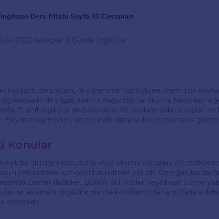
f İngilizce Ders Kitabı Sayfa 43 Cevapları
26.04.2026
Kategori: 5 Günde İngilizce
için İngilizce ders kitabı, dil öğrenimini pekiştiren önemli bir kayn
, öğrencilerin dil bilgisi, kelime dağarcığı ve okuma becerilerini g
ıda, 7. sınıf İngilizce ders kitabının 43. sayfasındaki cevapları v
z. Böylece öğrenciler, derslerinde daha iyi bir performans göstereb
ki Konular
 belirli bir dil bilgisi konusunu veya okuma parçasını içermektedi
rını pekiştirmek için çeşitli aktiviteler yer alır. Örneğin, bu sayf
 arasında zaman ifadeleri, günlük aktiviteler veya basit cümle yapıl
arı iyi anlaması, İngilizce dilinde kendilerini daha iyi ifade edeb
e önemlidir.