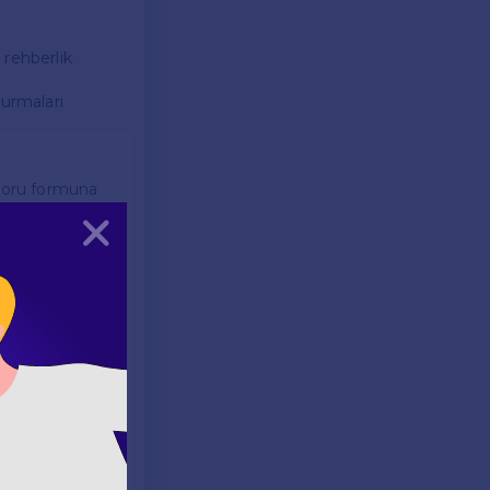
 rehberlik
durmaları
 soru formuna
Kapat
uklarını
vardır:
rin İngilizceyi