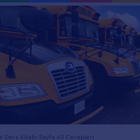
zce Ders Kitabı Sayfa 43 Cevapları