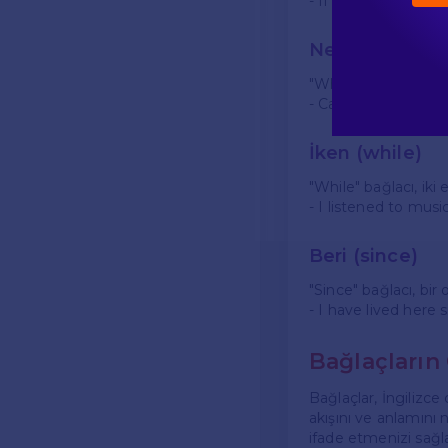
- If it rains, I will
Ne zaman (wh
"When" bağlacı, zam
- Call me when you a
İken (while)
"While" bağlacı, iki
- I listened to musi
Beri (since)
"Since" bağlacı, bir
- I have lived here 
Bağlaçların
Bağlaçlar, İngilizce
akışını ve anlamını n
ifade etmenizi sağla