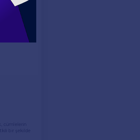
k, cümlelerin
kili bir şekilde