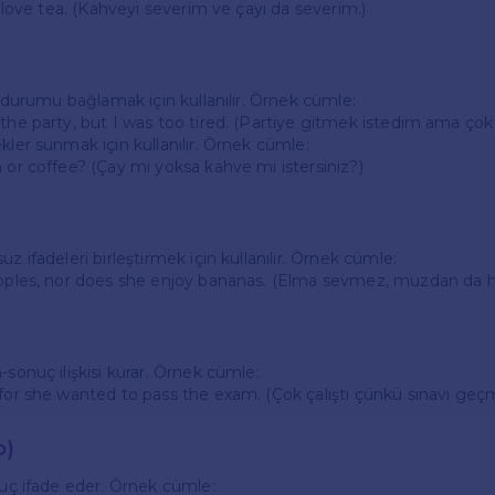
 I love tea. (Kahveyi severim ve çayı da severim.)
ki durumu bağlamak için kullanılır. Örnek cümle:
 the party, but I was too tired. (Partiye gitmek istedim ama ç
kler sunmak için kullanılır. Örnek cümle:
a or coffee? (Çay mı yoksa kahve mi istersiniz?)
uz ifadeleri birleştirmek için kullanılır. Örnek cümle:
 apples, nor does she enjoy bananas. (Elma sevmez, muzdan da 
-sonuç ilişkisi kurar. Örnek cümle:
 for she wanted to pass the exam. (Çok çalıştı çünkü sınavı geçm
o)
onuç ifade eder. Örnek cümle: