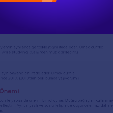
 stay inside. (Eğer yağmur yağarsa, içeride kalacağım.)
en)
an belirtir. Örnek cümle:
rrive. (Vardığında beni ara.)
 eylemin aynı anda gerçekleştiğini ifade eder. Örnek cümle:
c while studying. (Çalışırken müzik dinledim.)
 olayın başlangıcını ifade eder. Örnek cümle:
since 2010. (2010'dan beri burada yaşıyorum.)
 Önemi
 cümle yapısında önemli bir rol oynar. Doğru bağlaçları kullanma
etleştirir. Ayrıca, yazılı ve sözlü iletişimde düşüncelerinizi daha et
r.