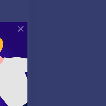
ğlaçlar
Kapat
) ve "since"
üşe çıktık.)