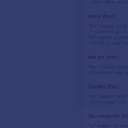
- I like coffee, and
Ama (but)
"But" bağlacı, zıt i
- I wanted to go to
"Or" bağlacı, seçene
- Would you like te
Ne de (nor)
"Nor" bağlacı, olums
- She doesn’t like
Çünkü (for)
"For" bağlacı, neden
- She studied hard,
Bu nedenle (s
"So" bağlacı, bir s