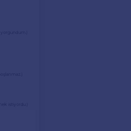
ok yorgundum.)
hoşlanmaz.)
ek istiyordu.)