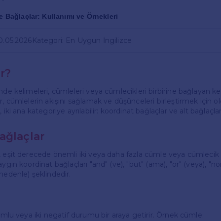
ce Bağlaçlar: Kullanımı ve Örnekleri
10.05.2026
Kategori: En Uygun İngilizce
r?
nde kelimeleri, cümleleri veya cümlecikleri birbirine bağlayan ke
r, cümlelerin akışını sağlamak ve düşünceleri birleştirmek için o
 iki ana kategoriye ayrılabilir: koordinat bağlaçlar ve alt bağlaçlar
ağlaçlar
, eşit derecede önemli iki veya daha fazla cümle veya cümlecik
ygın koordinat bağlaçları "and" (ve), "but" (ama), "or" (veya), "nor
nedenle) şeklindedir.
lumlu veya iki negatif durumu bir araya getirir. Örnek cümle: