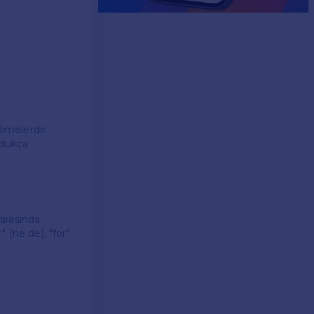
limelerdir.
ldukça
.
 arasında
" (ne de), "for"