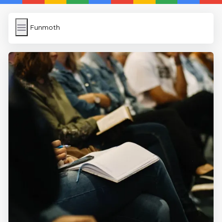
Funmoth
Funmoth
İngilizce Kelimeler Öğren
Link Kısaltma
WP Cache
Anasayfa
5 Günde İngilizce
İngilizce
Dil Eğitimi
En Hızlı İngilizce
En Kolay İngilizce