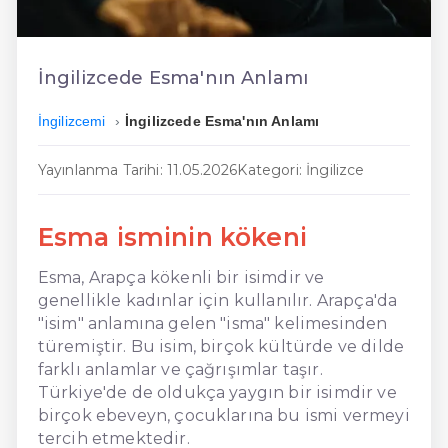
En Ucuz İngilizce
En Uygun İngilizce
İngilizcede Esma'nın Anlamı
Hızlı İngilizce
İngilizcemi
İngilizcede Esma'nın Anlamı
Yayınlanma Tarihi: 11.05.2026
Kategori: İngilizce
Esma isminin kökeni
Esma, Arapça kökenli bir isimdir ve
genellikle kadınlar için kullanılır. Arapça'da
"isim" anlamına gelen "isma" kelimesinden
türemiştir. Bu isim, birçok kültürde ve dilde
farklı anlamlar ve çağrışımlar taşır.
Türkiye'de de oldukça yaygın bir isimdir ve
birçok ebeveyn, çocuklarına bu ismi vermeyi
tercih etmektedir.