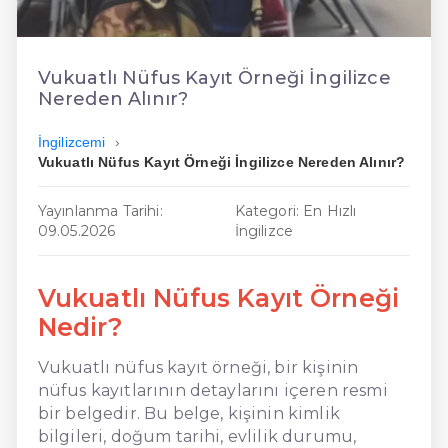
En Ucuz İngilizce
En Uygun İngilizce
Vukuatlı Nüfus Kayıt Örneği İngilizce
Nereden Alınır?
Hızlı İngilizce
İngilizcemi
Vukuatlı Nüfus Kayıt Örneği İngilizce Nereden Alınır?
Yayınlanma Tarihi:
Kategori: En Hızlı
09.05.2026
İngilizce
Vukuatlı Nüfus Kayıt Örneği
Nedir?
Vukuatlı nüfus kayıt örneği, bir kişinin
nüfus kayıtlarının detaylarını içeren resmi
bir belgedir. Bu belge, kişinin kimlik
bilgileri, doğum tarihi, evlilik durumu,