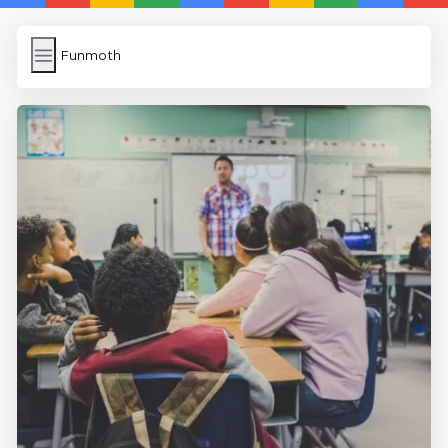
Funmoth
Funmoth
İngilizce Kelimeler Öğren
Link Kısaltma
WP Cache
Anasayfa
5 Günde İngilizce
İngilizce
Dil Eğitimi
En Hızlı İngilizce
En Kolay İngilizce